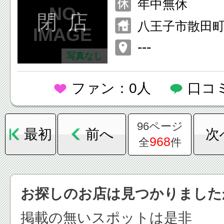
年中無休
閉 店
八王子市散田町2
セス教会2F
---
写真なし
ファン：0人
口コ
96ページ
最初
前へ
次
968
全
件
お探しのお店は見つかりました
掲載の無いスポットは是非