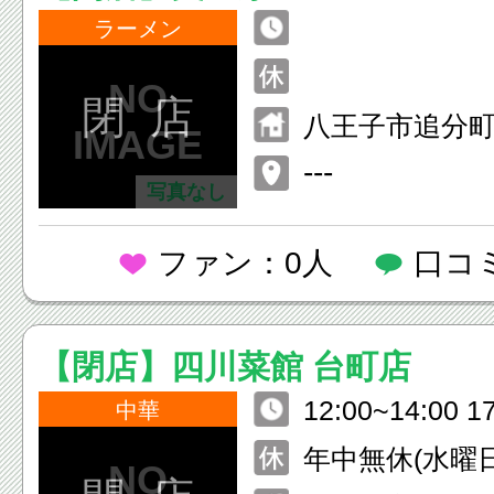
ラーメン
閉 店
八王子市追分町8
---
写真なし
ファン：0人
口コ
【閉店】四川菜館 台町店
12:00~14:00 1
中華
年中無休(水曜