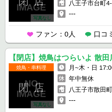
閉 店
み)
八王子市台町4-2
---
写真なし
ファン：0人
口コ
【閉店】焼鳥はつらいよ 散田
月~木・日 17:00
焼鳥・串料理
23:00) 金・土 17:00~翌1:00
年中無休
(L.O.24:00)
閉 店
八王子市散田町4-
店舗101
---
写真なし