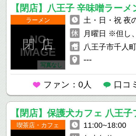
【閉店】八王子 辛味噌ラーメ
土・日・祝 夜の部
ラーメン
1:30 火~日 昼の部 11:30~1
月曜日 ※但し、月曜日が祝
4:30 火~金 夜の部 17:30~2
閉 店
日の場合は営
八王子市千人町3
4:00
---
写真なし
ファン：0人
口コ
【閉店】保護犬カフェ 八王子
11:00~18:00
教会店
喫茶店・カフェ