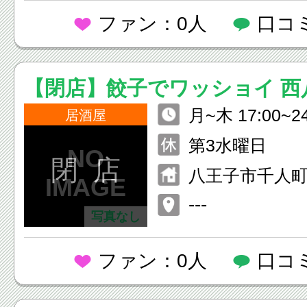
ファン：0人
口コ
【閉店】餃子でワッショイ 西
月~木 17:00~
居酒屋
祝前日 17:00~2
第3水曜日
6:00~24:00
閉 店
八王子市千人町3
---
写真なし
ファン：0人
口コ