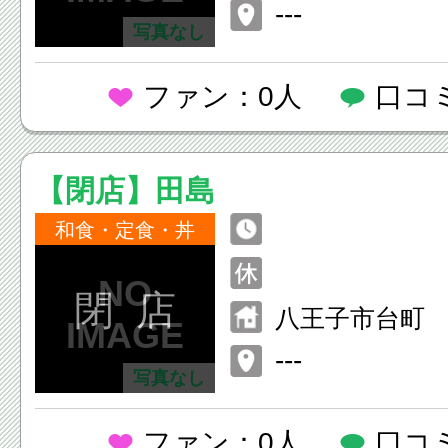
---
写真なし
ファン：0人
口コ
【閉店】田島
和食・定食・丼
閉 店
八王子市台町
---
写真なし
ファン：0人
口コ