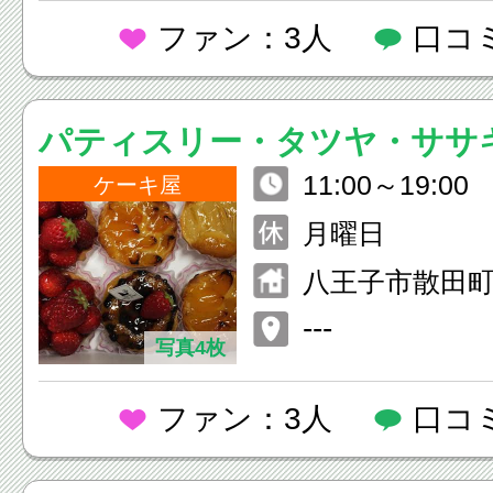
ファン：3人
口コ
パティスリー・タツヤ・ササ
11:00～19:00
ケーキ屋
18：00
月曜日
八王子市散田町3
---
写真4枚
ファン：3人
口コ