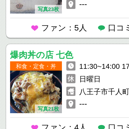
セモアビル1F
---
写真23枚
ファン：5人
口コ
爆肉丼の店 七色
11:30~14:00 1
和食・定食・丼
日曜日
八王子市千人町2
クス西八王子 
---
写真21枚
ファン：4人
口コ