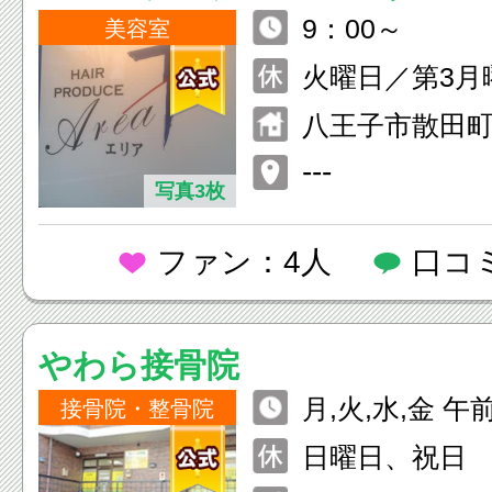
9：00～
美容室
火曜日／第3月
八王子市散田町
---
写真3枚
ファン：4人
口コ
やわら接骨院
月,火,水,金 午
接骨院・整骨院
00 午後14：00
日曜日、祝日
9：00～15：00