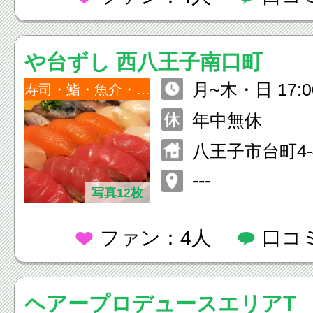
や台ずし 西八王子南口町
月~木・日 17:0
寿司・鮨・魚介・海鮮
土・祝前日 17:0
年中無休
八王子市台町4-4
ルム台町1F
---
写真12枚
ファン：4人
口コ
ヘアープロデュースエリアT