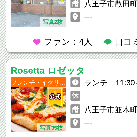
八王子市散田町3-
7：00
---
写真2枚
ファン：4人
口コ
Rosetta ロゼッタ
ランチ 11:30～
フレンチ・イタリアン
ディナー 17：3
0
八王子市並木町3
---
写真35枚