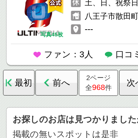
土、日、祝祭
夏季休暇
八王子市散田町3-1
ストエイトビル
---
写真45枚
ファン：3人
口コ
2ページ
最初
前へ
次
968
全
件
お探しのお店は見つかりました
掲載の無いスポットは是非