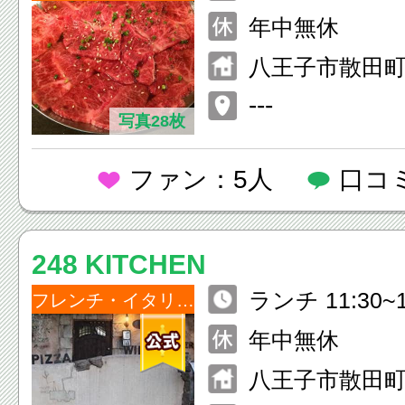
祝 16:30~24:00
年中無休
八王子市散田町5
---
写真28枚
ファン：5人
口コ
248 KITCHEN
ランチ 11:30~1
フレンチ・イタリアン
30） ディナー 17
年中無休
（L.O23:00）
八王子市散田町3-