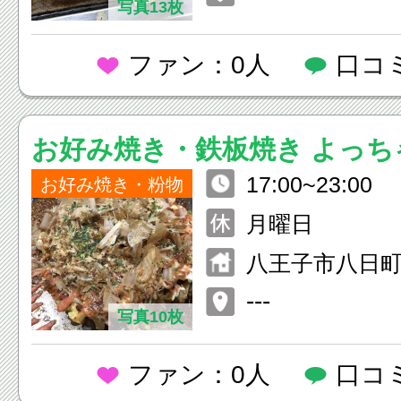
写真13枚
ファン：0人
口コ
お好み焼き・鉄板焼き
17:00~23:00
お好み焼き・粉物
月曜日
八王子市八日町9
---
写真10枚
ファン：0人
口コ