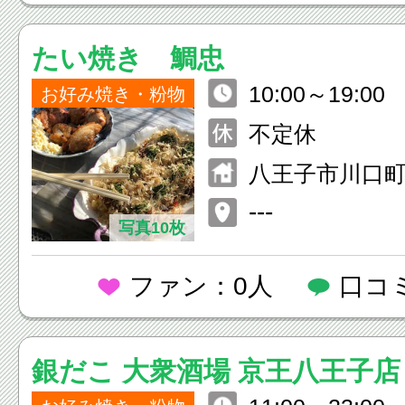
たい焼き 鯛忠
10:00～19:00
お好み焼き・粉物
不定休
八王子市川口町1
---
写真10枚
ファン：0人
口コ
銀だこ 大衆酒場 京王八王子店