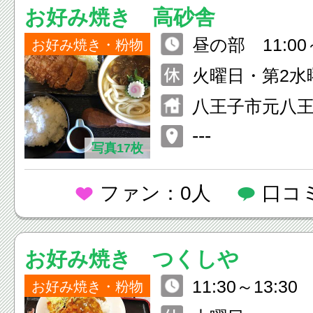
お好み焼き 高砂舎
昼の部 11:00～
お好み焼き・粉物
家製手打ちうど
火曜日・第2水
7:00～23:30 （
八王子市元八王子
※お好み焼き
---
写真17枚
ファン：0人
口コ
お好み焼き つくしや
11:30～13:30
お好み焼き・粉物