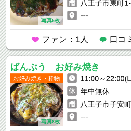
八王子市東町1-
---
写真5枚
ファン：1人
口コ
ばんぶう お好み焼き
11:00～22:00(L
お好み焼き・粉物
休憩15:00～17:
年中無休
八王子市子安町4-
---
写真8枚