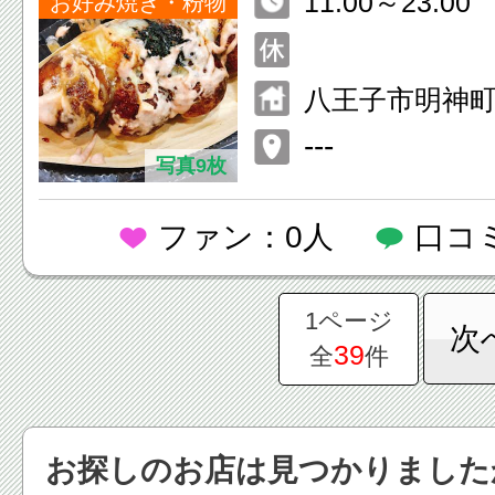
11:00～23:00
お好み焼き・粉物
八王子市明神町4
---
写真9枚
ファン：0人
口コ
1ページ
次
39
全
件
お探しのお店は見つかりました