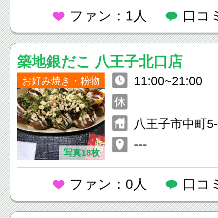
ファン：1人
口コ
築地銀だこ 八王子北口店
11:00~21:00
お好み焼き・粉物
八王子市中町5-
---
写真18枚
ファン：0人
口コ