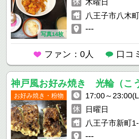
木曜日
八王子市八木町6
---
写真14枚
ファン：0人
口コ
神戸風お好み焼き 光輪（こ
17:00～23:00(L
お好み焼き・粉物
日曜日
八王子市新町1-1
---