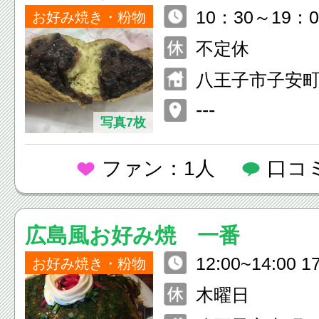
10：30～19：
お好み焼き・粉物
迄）
不定休
八王子市子安町4-
---
写真7枚
ファン：1人
口コ
広島風お好み焼 一番
12:00~14:00 1
お好み焼き・粉物
木曜日