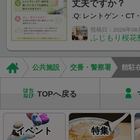
丈夫ですか？
をご提案します。.#肩こ
.Q: レントゲン・CT
いなくても施術は受
投稿日：2026年08
ふじもり桜花
A: はい、受けられ
態を丁寧に確認した
います。必要に応じ
公共施設
交番・警察署
館駐
ン・CT・MRIなどの検.
TOPへ戻る
イベント
特集