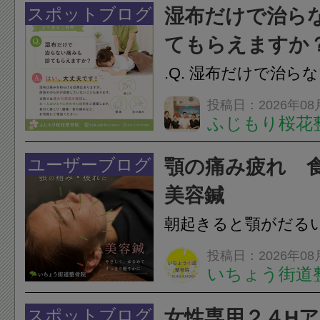
けでなく首や肩の筋
スポットブログ
湿布だけで治ら
担をかけ、顎関節症
てもらえますか
つながることがあります
.Q. 湿布だけで治ら
らえますか？A. は
投稿日：2026年08
ふじもり桜花
湿布は痛みを和らげ
すが、原因そのもの
ユーザーブログ
顎の痛み疲れ 
いこともあります。
美容鍼
原因を確認し、お一人お
朝起きると顎がだる
ありませんか？無意
投稿日：2026年08
いちょう街道
は、顎の痛みや疲れ
フェイスラインの張
スポットブログ
女性専用２４H