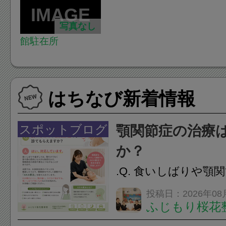
写真なし
館駐在所
はちなび新着情報
スポットブログ
顎関節症の治療
か？
.Q. 食いしばりや顎
らえますか？A. は
投稿日：2026年08
ふじもり桜花
す。食いしばりや歯