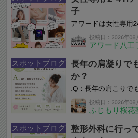
のこわばり・頭痛や
子
ながることがありま
アワードは女性専用2
は、...
フエステを 思いっ
投稿日：2026年08
アワード八王
開催中
24時間ジム&
脱毛
スポットブログ
長年の肩凝りで
か？
.Q：長年の肩こりで
か？A：はい、お任
投稿日：2026年08
ふじもり桜花
性的な肩こりの原因
慣など様々です。痛
スポットブログ
整形外科に行っ
し、お一人おひとり