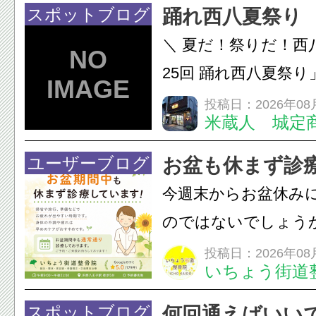
態を丁寧に確認した
スポットブログ
踊れ西八夏祭り
います。必要に応じ
＼ 夏だ！祭りだ！西
ン・CT・MRIなどの検.
25回 踊れ西八夏祭
てくる！ 伝統の【阿
投稿日：2026年08
米蔵人 城定
情熱の【よさこいソ
結！数多くの団体が
ユーザーブログ
お盆も休まず診
店街を舞台に最高の演舞
今週末からお盆休み
のではないでしょう
長時間の運転などで
投稿日：2026年08
いちょう街道
痛・足の疲れが出や
いちょう街道整骨院
スポットブログ
何回通えばいい