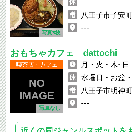
八王子市子安町4-
---
写真3枚
おもちゃカフェ dattochi
月・火・木~日 11
喫茶店・カフェ
(L.O.15:30)
水曜日・お盆
八王子市明神町2丁
F
---
写真なし
近くの同ジャンルスポットを