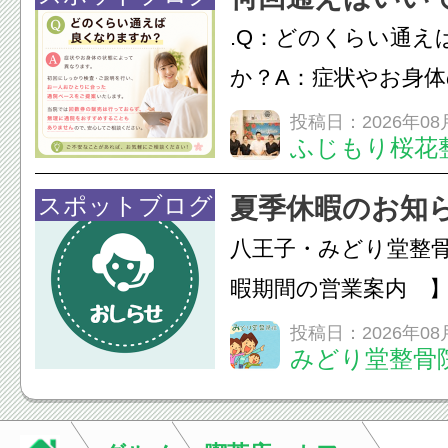
も通常通り診療して
.Q：どのくらい通え
みの...
か？A：症状やお身
異なります。初回に
投稿日：2026年08
ふじもり桜花
ご説明を行い、お一
った通院ペースをご
スポットブログ
夏季休暇のお知ら
す。当院では回数券
八王子・みどり堂整
て...
暇期間の営業案内 
の営業日・休診日を
投稿日：2026年08
みどり堂整骨