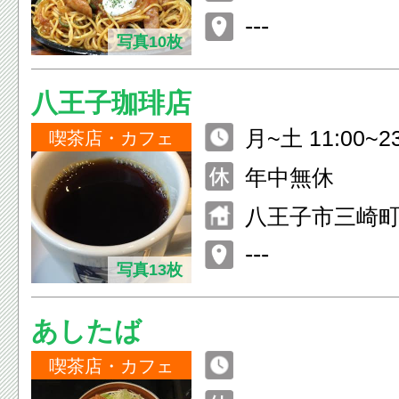
---
写真10枚
八王子珈琲店
月~土 11:00~2
喫茶店・カフェ
0:00~6:00
年中無休
八王子市三崎町4-
---
写真13枚
あしたば
喫茶店・カフェ