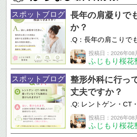
スポットブログ
長年の肩凝りで
か？
.Q：長年の肩こりで
か？A：はい、お任
投稿日：2026年08
ふじもり桜花
性的な肩こりの原因
慣など様々です。痛
スポットブログ
整形外科に行っ
し、お一人おひとり
丈夫ですか？
をご提案します。.#肩こ
.Q: レントゲン・CT
いなくても施術は受
投稿日：2026年08
ふじもり桜花
A: はい、受けられ